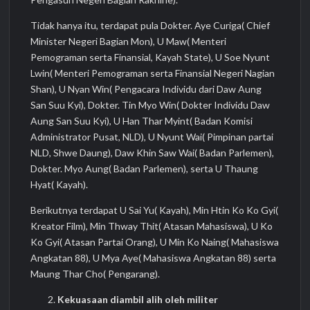
Tidak hanya itu, terdapat pula Dokter. Aye Curiga( Chief
Minister Negeri Bagian Mon), U Maw( Menteri
Pemograman serta Finansial, Kayah State), U Soe Nyunt
Lwin( Menteri Pemograman serta Finansial Negeri Nagian
Shan), U Nyan Win( Pengacara Individu dari Daw Aung
San Suu Kyi), Dokter. Tin Myo Win( Dokter Individu Daw
Aung San Suu Kyi), U Han Thar Myint( Badan Komisi
Administrator Pusat, NLD), U Nyunt Wai( Pimpinan partai
NLD, Shwe Daung), Daw Khin Saw Wai( Badan Parlemen),
Dokter. Myo Aung( Badan Parlemen), serta U Thaung
Hyat( Kayah).
Berikutnya terdapat U Sai Yu( Kayah), Min Htin Ko Ko Gyi(
Kreator Film), Min Thway Thit( Atasan Mahasiswa), U Ko
Ko Gyi( Atasan Partai Orang), U Min Ko Naing( Mahasiswa
Angkatan 88), U Mya Aye( Mahasiswa Angkatan 88) serta
Maung Thar Cho( Pengarang).
Kekuasaan diambil alih oleh militer