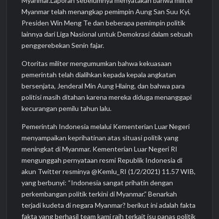
Myanmar.Laporan sebelumnya menyatakan bahwa militer
Myanmar telah menangkap pemimpin Aung San Suu Kyi,
Presiden Win Meng Te dan beberapa pemimpin politik
lainnya dari Liga Nasional untuk Demokrasi dalam sebuah
penggerebekan Senin fajar.
Otoritas militer mengumumkan bahwa kekuasaan
pemerintah telah dialihkan kepada kepala angkatan
bersenjata, Jenderal Min Aung Hlaing, dan bahwa para
politisi masih ditahan karena mereka diduga menanggapi
kecurangan pemilu tahun lalu.
Pemerintah Indonesia melalui Kementerian Luar Negeri
menyampaikan keprihatinan atas situasi politik yang
meningkat di Myanmar. Kementerian Luar Negeri RI
mengunggah pernyataan resmi Republik Indonesia di
akun Twitter resminya @Kemlu_RI (1/2/2021) 11.57 WIB,
yang berbunyi: “Indonesia sangat prihatin dengan
perkembangan politik terkini di Myanmar.” Benarkah
terjadi kudeta di negara Myanmar? berikut ini adalah fakta
fakta yang berhasil team kami raih terkait isu panas politik