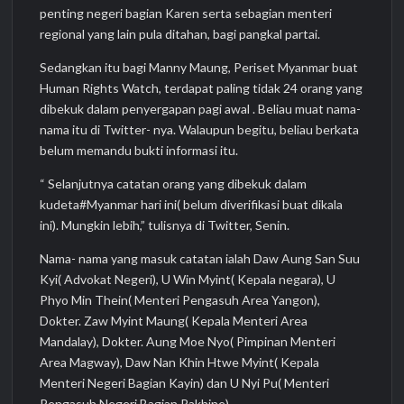
penting negeri bagian Karen serta sebagian menteri
regional yang lain pula ditahan, bagi pangkal partai.
Sedangkan itu bagi Manny Maung, Periset Myanmar buat
Human Rights Watch, terdapat paling tidak 24 orang yang
dibekuk dalam penyergapan pagi awal . Beliau muat nama-
nama itu di Twitter- nya. Walaupun begitu, beliau berkata
belum memandu bukti informasi itu.
“ Selanjutnya catatan orang yang dibekuk dalam
kudeta#Myanmar hari ini( belum diverifikasi buat dikala
ini). Mungkin lebih,” tulisnya di Twitter, Senin.
Nama- nama yang masuk catatan ialah Daw Aung San Suu
Kyi( Advokat Negeri), U Win Myint( Kepala negara), U
Phyo Min Thein( Menteri Pengasuh Area Yangon),
Dokter. Zaw Myint Maung( Kepala Menteri Area
Mandalay), Dokter. Aung Moe Nyo( Pimpinan Menteri
Area Magway), Daw Nan Khin Htwe Myint( Kepala
Menteri Negeri Bagian Kayin) dan U Nyi Pu( Menteri
Pengasuh Negeri Bagian Rakhine).