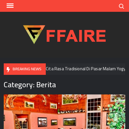
Skip
Search
to
content
FFAI
Menjelajah Cita Rasa Tradisional Di Pasar Malam Yogyakarta
BREAKING NEWS
Category:
Berita