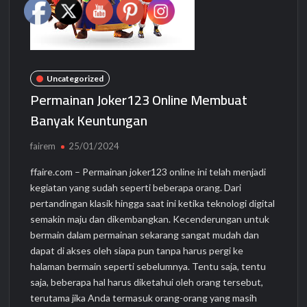
Uncategorized
Permainan Joker123 Online Membuat
Banyak Keuntungan
fairem
25/01/2024
ffaire.com – Permainan joker123 online ini telah menjadi
kegiatan yang sudah seperti beberapa orang. Dari
pertandingan klasik hingga saat ini ketika teknologi digital
semakin maju dan dikembangkan. Kecenderungan untuk
bermain dalam permainan sekarang sangat mudah dan
dapat di akses oleh siapa pun tanpa harus pergi ke
halaman bermain seperti sebelumnya. Tentu saja, tentu
saja, beberapa hal harus diketahui oleh orang tersebut,
terutama jika Anda termasuk orang-orang yang masih