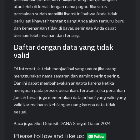
atau lebih di kenal dengan nama pagor. Jika situs
permainan sudah memiliki lisensi ini bahwa Anda tidak
perlu lagi khawatir tentang uang Anda akan terburu-buru
dan kemenangan tidak di bayar, sehingga Anda dapat
bermain lebih nyaman dan tenang.
Daftar dengan data yang tidak
valid
Di Internet, ia telah menjadi hal yang umum jika orang
menggunakan nama samaran dan gaming sering sering.
Dan ini dapat membahayakan anggota karena ketika
mengarah pada proses penarikan, terutama jika penarikan
jumlah besar juga memerlukan data pribadi yang valid yang
valid karena harus kehilangan uang karena data tidak
sesuai.
Baca juga: Slot Deposit DANA Sangat Gacor 2024
Please follow and like us: