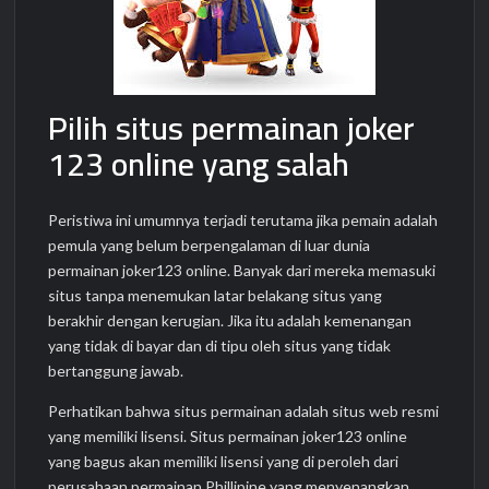
Pilih situs permainan joker
123 online yang salah
Peristiwa ini umumnya terjadi terutama jika pemain adalah
pemula yang belum berpengalaman di luar dunia
permainan joker123 online. Banyak dari mereka memasuki
situs tanpa menemukan latar belakang situs yang
berakhir dengan kerugian. Jika itu adalah kemenangan
yang tidak di bayar dan di tipu oleh situs yang tidak
bertanggung jawab.
Perhatikan bahwa situs permainan adalah situs web resmi
yang memiliki lisensi. Situs permainan joker123 online
yang bagus akan memiliki lisensi yang di peroleh dari
perusahaan permainan Phillipine yang menyenangkan