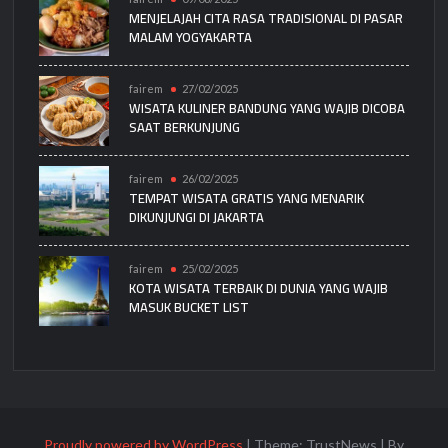
MENJELAJAH CITA RASA TRADISIONAL DI PASAR
MALAM YOGYAKARTA
fairem
27/02/2025
WISATA KULINER BANDUNG YANG WAJIB DICOBA
SAAT BERKUNJUNG
fairem
26/02/2025
TEMPAT WISATA GRATIS YANG MENARIK
DIKUNJUNGI DI JAKARTA
fairem
25/02/2025
KOTA WISATA TERBAIK DI DUNIA YANG WAJIB
MASUK BUCKET LIST
Proudly powered by WordPress
|
Theme: TrustNews
|
By