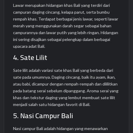
Lawar merupakan hidangan khas Bali yang terdiri dari
campuran daging cincang, kelapa parut, serta bumbu
rempah khas. Terdapat berbagai jenis lawar, seperti lawar
merah yang menggunakan darah segar sebagai bahan
campurannya dan lawar putih yang lebih ringan. Hidangan
ini sering disajikan sebagai pelengkap dalam berbagai
upacara adat Bali.
4. Sate Lilit
Sate lilit adalah variasi sate khas Bali yang berbeda dari
sate pada umumnya. Daging cincang, baik itu ayam, ikan,
atau babi, dicampur dengan rempah-rempah dan dililitkan
pada batang serai sebelum dipanggang. Aroma serai yang
khas dan tekstur daging yang lembut membuat sate lilit
menjadi salah satu hidangan favorit di Bali.
5. Nasi Campur Bali
Nasi campur Bali adalah hidangan yang menawarkan