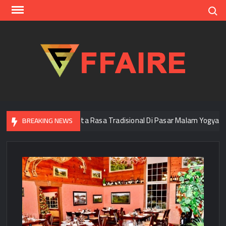
Skip
Search
to
content
FFAI
Menjelajah Cita Rasa Tradisional Di Pasar Malam Yogyakarta
BREAKING NEWS