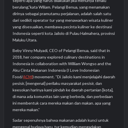
seperti apa yang harus dilakukan jika menunya terlalu
berulang,”kata Wiliam. Pelangi Benua, yang menamakan
dirinya sebagai pramutamu perjalanan, adalah salah satu
dari sedikit operator tur yang menawarkan wisata kuliner
yang disesuaikan, membawa pecinta kuliner ke destinasi
Indonesia seperti kota Jailolo di Pulau Halmahera, provinsi
Maluku Utara.
Beby Vinny Mulyadi, CEO of Pelangi Benua, said that in
2018, her company explored culinary destinations in
Indonesia in collaboration with William Wongso and the
Aku Cinta Makanan Indonesia (I Love Indonesian
Food/
ACMI
) movement. “Di Jailolo kami menjelajahi daerah
pesisir, [mengenal] perilaku masyarakat pesisir, dan
keesokan harinya kami pindah ke daerah pertanian [kota],
di mana ada komunitas lain yang berbeda, dan perbedaan
ini membentuk cara mereka makan dan makan. apa yang
mereka makan.”
Sadar sepenuhnya bahwa makanan adalah kunci untuk
mengenal budaya baru, tur kemudian mengadakan