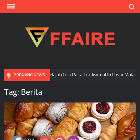
Skip
Search
to
content
FFAI
Bangkok
Menjelajah Cita Rasa Tradisional Di Pasar Malam Yo
BREAKING NEWS
Tag:
Berita