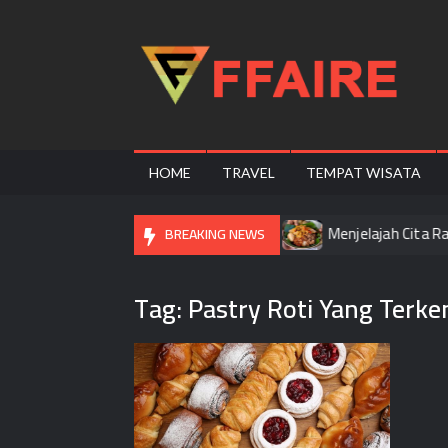
Skip
to
content
F
HOME
TRAVEL
TEMPAT WISATA
icipi Street Food Populer Di Bangkok
Menjelajah Cita Rasa
BREAKING NEWS
Tag:
Pastry Roti Yang Terk