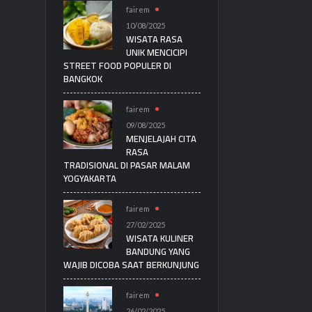
fairem
10/08/2025
WISATA RASA
UNIK MENCICIPI
STREET FOOD POPULER DI
BANGKOK
fairem
09/08/2025
MENJELAJAH CITA
RASA
TRADISIONAL DI PASAR MALAM
YOGYAKARTA
fairem
27/02/2025
WISATA KULINER
BANDUNG YANG
WAJIB DICOBA SAAT BERKUNJUNG
fairem
26/02/2025