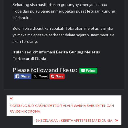
Sekarang sisa hasil letusan gunungnya menjadi danau
Toba dan pulau Samosir merupakan pusat letusan gunung
ini dahulu.
Belum bisa dipastikan apakah Toba akan meletus lagi, jika
ya maka malapetaka terbesar dalam sejarah umat manusia
akan terulang.
Itulah sedikit infomasi Berita Gunung Meletus
Terbesar di Dunia
Please follow and like us:
Post
navigation
3 GEDUNG JUDI CASINO DETROIT ALAMI WARNA BARU DI TENGAH
PANDEMI CORONA
3 KECELAKAAN KERETA API TERBSESAR DI DUNIA