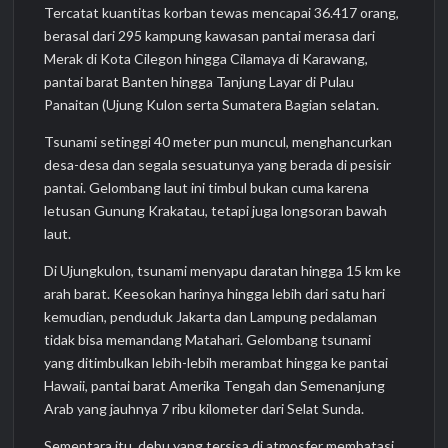
Tercatat kuantitas korban tewas mencapai 36.417 orang,
berasal dari 295 kampung kawasan pantai merasa dari
Merak di Kota Cilegon hingga Cilamaya di Karawang,
pantai barat Banten hingga Tanjung Layar di Pulau
Panaitan (Ujung Kulon serta Sumatera Bagian selatan.
Tsunami setinggi 40 meter pun muncul, menghancurkan
desa-desa dan segala sesuatunya yang berada di pesisir
pantai. Gelombang laut ini timbul bukan cuma karena
letusan Gunung Krakatau, tetapi juga longsoran bawah
laut.
Di Ujungkulon, tsunami menyapu daratan hingga 15 km ke
arah barat. Keesokan harinya hingga lebih dari satu hari
kemudian, penduduk Jakarta dan Lampung pedalaman
tidak bisa memandang Matahari. Gelombang tsunami
yang ditimbulkan lebih-lebih merambat hingga ke pantai
Hawaii, pantai barat Amerika Tengah dan Semenanjung
Arab yang jauhnya 7 ribu kilometer dari Selat Sunda.
Sementara itu, debu yang tersisa di atmosfer membatasi