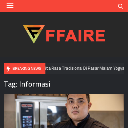
Skip
Search
to
content
FFAI
Menjelajah Cita Rasa Tradisional Di Pasar Malam Yogyakarta
BREAKING NEWS
Tag:
Informasi