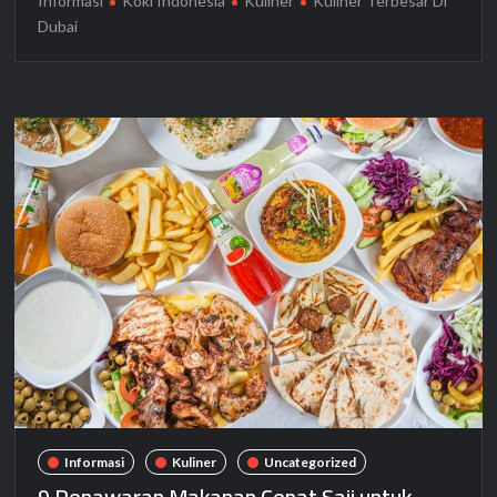
Informasi
Koki Indonesia
Kuliner
Kuliner Terbesar Di
Dubai
Informasi
Kuliner
Uncategorized
9 Penawaran Makanan Cepat Saji untuk