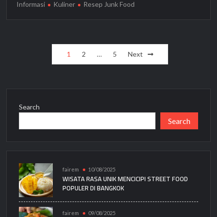
Informasi
Kuliner
Resep Junk Food
Posts
1
2
…
5
Next
pagination
Search
Search
fairem
10/08/2025
WISATA RASA UNIK MENCICIPI STREET FOOD
POPULER DI BANGKOK
fairem
09/08/2025