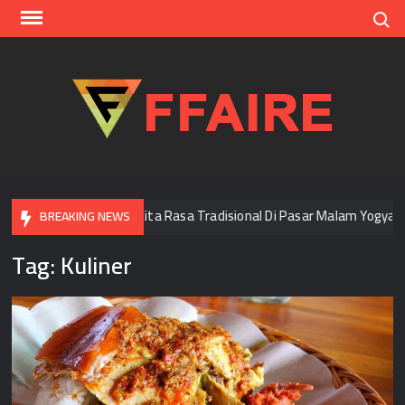
Skip
Search
to
content
FFAI
Menjelajah Cita Rasa Tradisional Di Pasar Malam Yogyakarta
BREAKING NEWS
Tag:
Kuliner