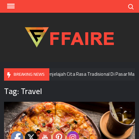
Skip
Search
to
content
FFAI
Di Bangkok
Menjelajah Cita Rasa Tradisional Di Pasar Mala
BREAKING NEWS
Tag:
Travel