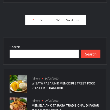
Posts
1
2
…
16
Next
pagination
Search
Search
fairem
10/08/2025
WISATA RASA UNIK MENCICIPI STREET FOOD
POPULER DI BANGKOK
fairem
09/08/2025
MENJELAJAH CITA RASA TRADISIONAL DI PASAR
MALAM YOGYAKARTA