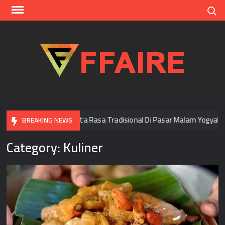
Skip
Search
to
content
FFAI
Menjelajah Cita Rasa Tradisional Di Pasar Malam Yogyakarta
BREAKING NEWS
Category:
Kuliner