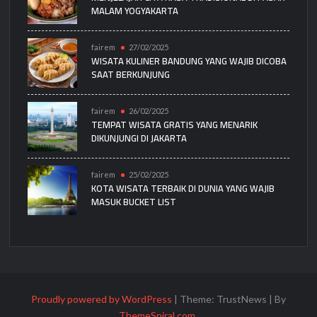
MALAM YOGYAKARTA
fairem
27/02/2025
WISATA KULINER BANDUNG YANG WAJIB DICOBA
SAAT BERKUNJUNG
fairem
26/02/2025
TEMPAT WISATA GRATIS YANG MENARIK
DIKUNJUNGI DI JAKARTA
fairem
25/02/2025
KOTA WISATA TERBAIK DI DUNIA YANG WAJIB
MASUK BUCKET LIST
Proudly powered by WordPress
|
Theme: TrustNews
|
By
ThemeSpiral.com
.