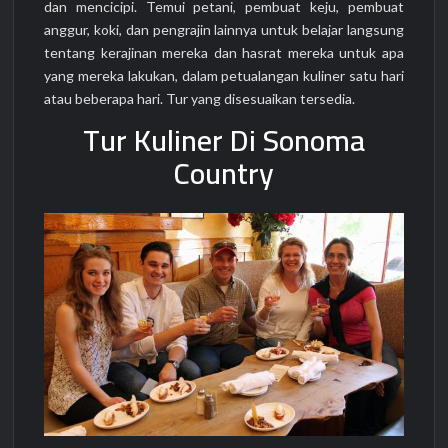
dan mencicipi. Temui petani, pembuat keju, pembuat
anggur, koki, dan pengrajin lainnya untuk belajar langsung
tentang kerajinan mereka dan hasrat mereka untuk apa
yang mereka lakukan, dalam petualangan kuliner satu hari
atau beberapa hari. Tur yang disesuaikan tersedia.
Tur Kuliner Di Sonoma
Country