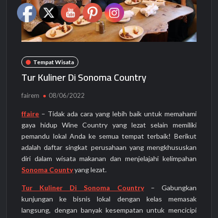
Tempat Wisata
Tur Kuliner Di Sonoma Country
fairem
08/06/2022
ffaire
– Tidak ada cara yang lebih baik untuk memahami
gaya hidup Wine Country yang lezat selain memiliki
pemandu lokal Anda ke semua tempat terbaik! Berikut
adalah daftar singkat perusahaan yang mengkhususkan
diri dalam wisata makanan dan menjelajahi kelimpahan
Sonoma County
yang lezat.
Tur Kuliner Di Sonoma Country
– Gabungkan
kunjungan ke bisnis lokal dengan kelas memasak
langsung, dengan banyak kesempatan untuk mencicipi