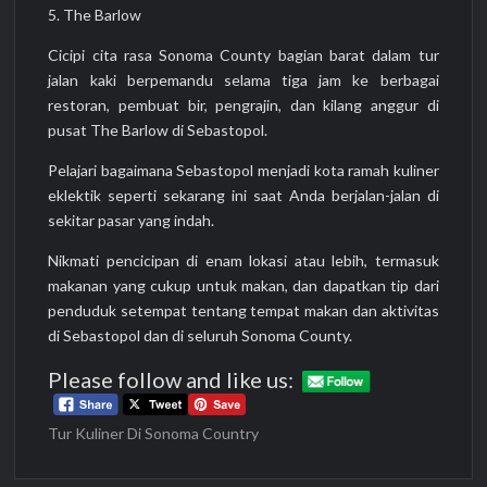
5. The Barlow
Cicipi cita rasa Sonoma County bagian barat dalam tur
jalan kaki berpemandu selama tiga jam ke berbagai
restoran, pembuat bir, pengrajin, dan kilang anggur di
pusat The Barlow di Sebastopol.
Pelajari bagaimana Sebastopol menjadi kota ramah kuliner
eklektik seperti sekarang ini saat Anda berjalan-jalan di
sekitar pasar yang indah.
Nikmati pencicipan di enam lokasi atau lebih, termasuk
makanan yang cukup untuk makan, dan dapatkan tip dari
penduduk setempat tentang tempat makan dan aktivitas
di Sebastopol dan di seluruh Sonoma County.
Please follow and like us:
Tur Kuliner Di Sonoma Country