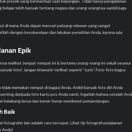
tuk proyek yang bermanfaat saat bepergian. Tidak hanya pengalaman
g belajar lebih banyak tentang negara dan orang-orangnya sambil juga
t di mana Anda dapat mencari peluang relawan yang sangat
atilah dengan kesukarelaan dan lakukan penelitian Anda, karena ada
lanan Epik
hanya melihat tempat-tempat ini & bertemu orang-orang ini sekali seumur
nyak foto! Jangan khawatir terlihat seperti “turis”. Foto-foto bagus
n tidak memakan tempat di bagasi Anda. Ambil banyak foto diri Anda
h penting daripada foto kartu pos Anda nanti. Ingatlah bahwa setelah An
ari belakang lensa dan benar-benar menikmati pemandangan.
h Baik
i fotografer lain adalah cara tercepat. Lihat tip fotografi perjalanan
to Anda!