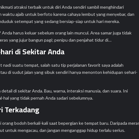
kmati atraksi terbaik untuk diri Anda sendiri sambil menghindari
an waktu ajaib untuk berfoto karena cahaya lembut yang menyebar, dan
nduduk setempat yang sedang bersiap-siap untuk hari mereka.
? Anda harus keluar sebelum orang lain muncul. Area samar juga tidak
eras yang jujur ​​bangun pagi; penipu dan penjahat tidur di…
hari di Sekitar Anda
nadi suatu tempat, salah satu tip perjalanan favorit saya adalah
au di sudut jalan yang sibuk sendiri hanya menonton kehidupan sehari-
etail di sekitar Anda. Bau, warna, interaksi manusia, dan suara. Ini
l-hal yang tidak pernah Anda sadari sebelumnya.
ri Terkadang
i orang bodoh berkali-kali saat bepergian ke tempat baru. Daripada mera
akut untuk mengacau, dan jangan menganggap hidup terlalu serius.