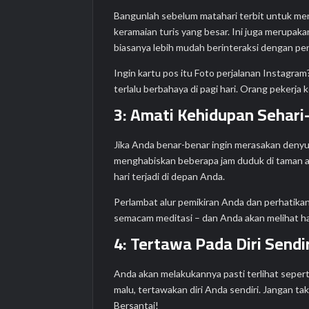
Bangunlah sebelum matahari terbit untuk meni
keramaian turis yang besar. Ini juga merupak
biasanya lebih mudah berinteraksi dengan pe
Ingin kartu pos itu Foto perjalanan Instagram
terlalu berbahaya di pagi hari. Orang pekerja k
3: Amati Kehidupan Sehari-
Jika Anda benar-benar ingin merasakan denyut 
menghabiskan beberapa jam duduk di taman at
hari terjadi di depan Anda.
Perlambat alur pemikiran Anda dan perhatikan d
semacam meditasi – dan Anda akan melihat ha
4: Tertawa Pada Diri Sendi
Anda akan melakukannya pasti terlihat sepert
malu, tertawakan diri Anda sendiri. Jangan t
Bersantai!