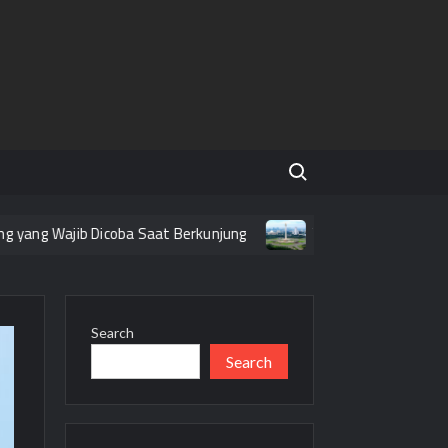
Search for:
jib Dicoba Saat Berkunjung
Tempat Wisata Gratis yang Mena
Search
Search