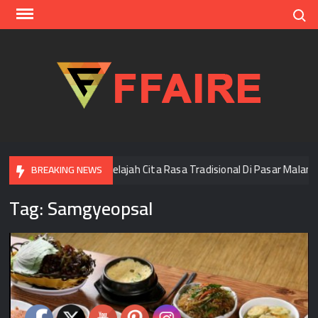
Skip
Search
to
content
FFAI
Bangkok
Menjelajah Cita Rasa Tradisional Di Pasar Malam Y
BREAKING NEWS
Tag:
Samgyeopsal