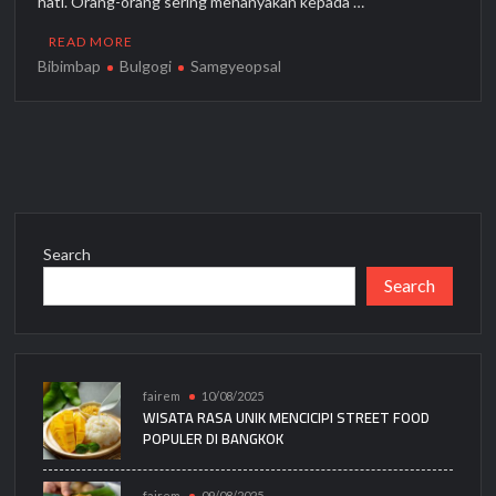
hati. Orang-orang sering menanyakan kepada …
READ MORE
Bibimbap
Bulgogi
Samgyeopsal
Search
Search
fairem
10/08/2025
WISATA RASA UNIK MENCICIPI STREET FOOD
POPULER DI BANGKOK
fairem
09/08/2025