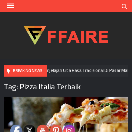
Skip
Search
to
content
FFAI
i Bangkok
Menjelajah Cita Rasa Tradisional Di Pasar Malam
BREAKING NEWS
Tag:
Pizza Italia Terbaik