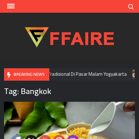
Skip
Search
to
content
FFAI
enjelajah Cita Rasa Tradisional Di Pasar Malam Yogyakarta
BREAKING NEWS
Tag:
Bangkok