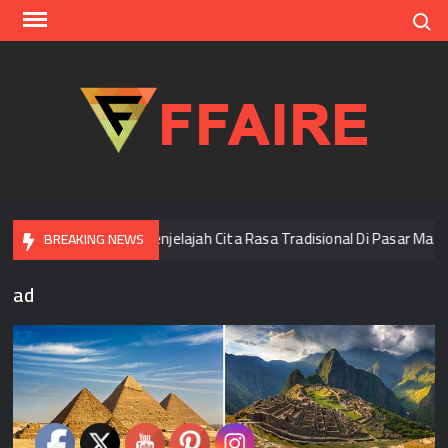
Skip
Search
to
content
FFAI
Di Bangkok
Menjelajah Cita Rasa Tradisional Di Pasar Malam
BREAKING NEWS
ad