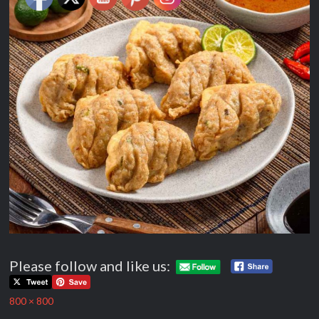
Please follow and like us:
Full
800 × 800
size