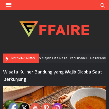
Skip
Search
to
content
FFAI
i Bangkok
Menjelajah Cita Rasa Tradisional Di Pasar Malam
BREAKING NEWS
Wisata Kuliner Bandung yang Wajib Dicoba Saat
Berkunjung