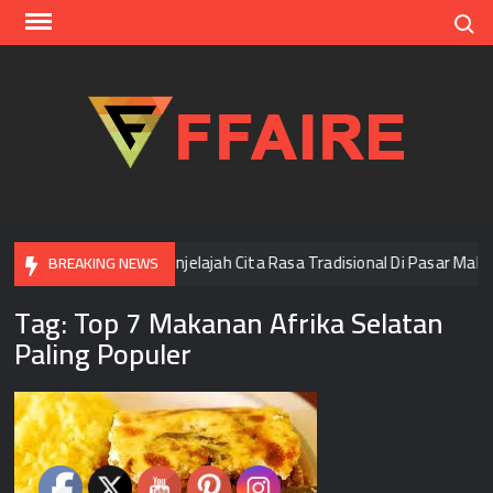
Skip
Search
to
content
FFAI
Di Bangkok
Menjelajah Cita Rasa Tradisional Di Pasar Mala
BREAKING NEWS
Tag:
Top 7 Makanan Afrika Selatan
Paling Populer