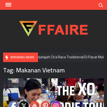
Skip
Search
to
content
FFAI
i Bangkok
Menjelajah Cita Rasa Tradisional Di Pasar Malam
BREAKING NEWS
Tag:
Makanan Vietnam