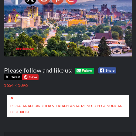
Please follow and like us:
Full
1654 × 1096
size
Post
navigation
PERJALANAN CAROLINA SELATAN: PANTAI MENUJU PEGUNUNGAN
BLUE RIDGE