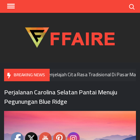
Skip
Search
to
content
FFAI
Di Bangkok
Menjelajah Cita Rasa Tradisional Di Pasar Mala
BREAKING NEWS
Perjalanan Carolina Selatan Pantai Menuju
Pegunungan Blue Ridge