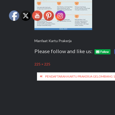
Manfaat Kartu Prakerja
Please follow and like us:
Full
225 × 225
size
Post
PENDAFTARAN KARTU PRAKERJA GELOMBANG 1
navigation