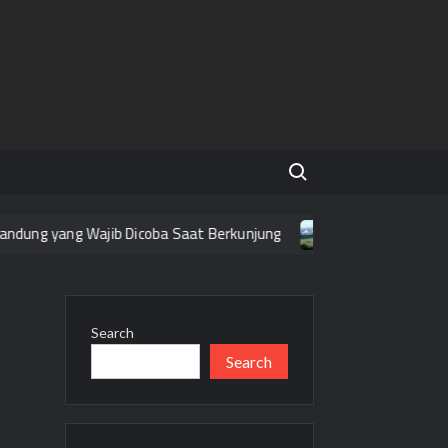
Search for:
dung yang Wajib Dicoba Saat Berkunjung
Tempat Wisata Gra
Search
Search