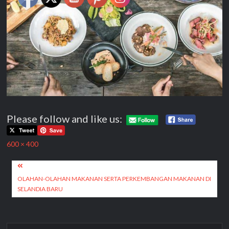
Please follow and like us:
Full
600 × 400
size
Post
navigation
OLAHAN-OLAHAN MAKANAN SERTA PERKEMBANGAN MAKANAN DI
SELANDIA BARU