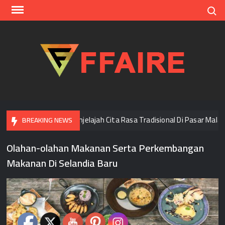
Skip
Search
to
content
FFAI
i Bangkok
Menjelajah Cita Rasa Tradisional Di Pasar Malam
BREAKING NEWS
Olahan-olahan Makanan Serta Perkembangan
Makanan Di Selandia Baru