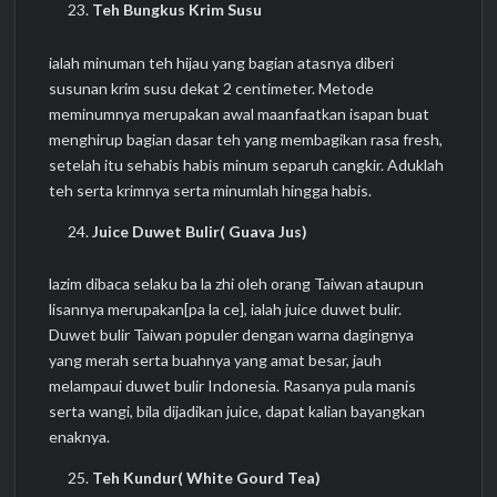
Teh Bungkus Krim Susu
ialah minuman teh hijau yang bagian atasnya diberi
susunan krim susu dekat 2 centimeter. Metode
meminumnya merupakan awal maanfaatkan isapan buat
menghirup bagian dasar teh yang membagikan rasa fresh,
setelah itu sehabis habis minum separuh cangkir. Aduklah
teh serta krimnya serta minumlah hingga habis.
Juice Duwet Bulir( Guava Jus)
lazim dibaca selaku ba la zhi oleh orang Taiwan ataupun
lisannya merupakan[pa la ce], ialah juice duwet bulir.
Duwet bulir Taiwan populer dengan warna dagingnya
yang merah serta buahnya yang amat besar, jauh
melampaui duwet bulir Indonesia. Rasanya pula manis
serta wangi, bila dijadikan juice, dapat kalian bayangkan
enaknya.
Teh Kundur( White Gourd Tea)