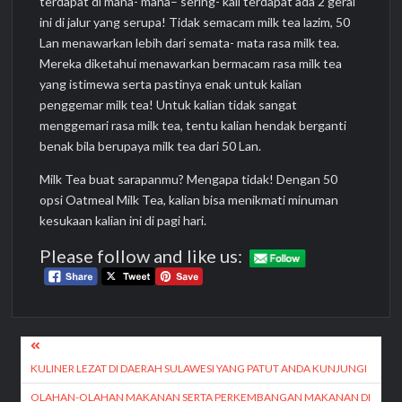
terdapat di mana- mana– sering- kali terdapat ada 2 gerai
ini di jalur yang serupa! Tidak semacam milk tea lazim, 50
Lan menawarkan lebih dari semata- mata rasa milk tea.
Mereka diketahui menawarkan bermacam rasa milk tea
yang istimewa serta pastinya enak untuk kalian
penggemar milk tea! Untuk kalian tidak sangat
menggemari rasa milk tea, tentu kalian hendak berganti
benak bila berupaya milk tea dari 50 Lan.
Milk Tea buat sarapanmu? Mengapa tidak! Dengan 50
opsi Oatmeal Milk Tea, kalian bisa menikmati minuman
kesukaan kalian ini di pagi hari.
Please follow and like us:
Post
navigation
KULINER LEZAT DI DAERAH SULAWESI YANG PATUT ANDA KUNJUNGI
OLAHAN-OLAHAN MAKANAN SERTA PERKEMBANGAN MAKANAN DI