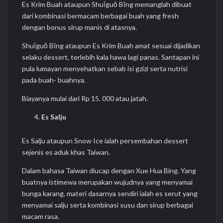
Es Krim Buah ataupun Shuǐguǒ Bīng memanglah dibuat
dari kombinasi bermacam berbagai buah yang fresh
dengan bonus sirup manis di atasnya.
Shuǐguǒ Bīng ataupun Es Krim Buah amat sesuai dijadikan
selaku dessert, terlebih kala hawa lagi panas. Santapan ini
pula lumayan menyehatkan sebab isi gzizi serta nutrisi
pada buah- buahnya.
Biayanya mulai dari Rp 15. 000 atau jatah.
Es Salju
Es Salju ataupun Snow Ice ialah persembahan dessert
sejenis es aduk khas Taiwan.
Dalam bahasa Taiwan diucap dengan Xue Hua Bing. Yang
buatnya istimewa merupakan wujudnya yang menyamai
bunga karang, materi dasarnya sendiri ialah es serut yang
menyamai salju serta kombinasi susu dan sirup berbagai
macam rasa.