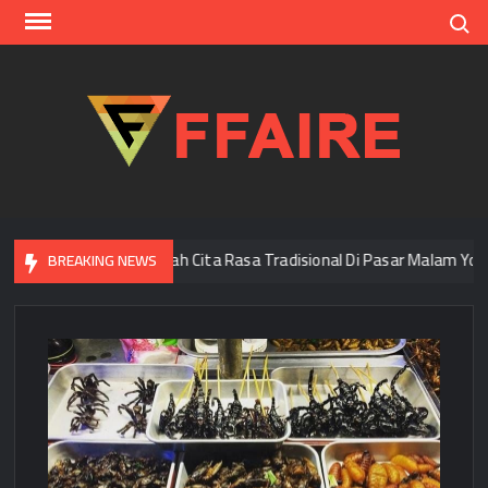
Skip
Search
to
content
FFAI
ok
Menjelajah Cita Rasa Tradisional Di Pasar Malam Yogyak
BREAKING NEWS