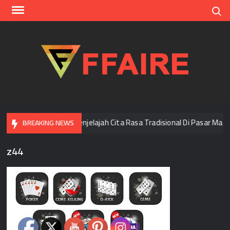
Skip
Search
to
content
FFAI
Di Bangkok
Menjelajah Cita Rasa Tradisional Di Pasar Mala
BREAKING NEWS
z44