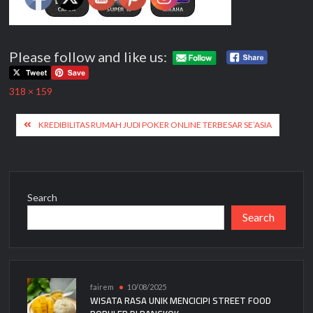
Please follow and like us:
Full
318 × 159
size
Post
KREDIBILITAS RUMAH JUDI POKER ONLINE TERBESAR SE’ASIA
navigation
Search
Search
fairem
10/08/2025
WISATA RASA UNIK MENCICIPI STREET FOOD