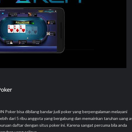
Poker
DN Poker bisa dibilang bandar judi poker yang berpengalaman melayani
lebih dari 5 ribu anggota yang bergabung dan memainkan taruhan uang as
uruan daftar dengan situs poker ini. Karena sangat percuma bila anda
aruhan uang aslinya.