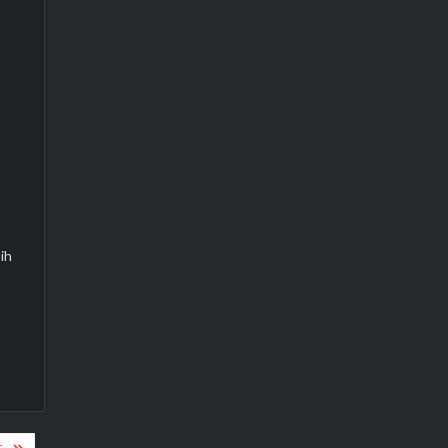
0
bih