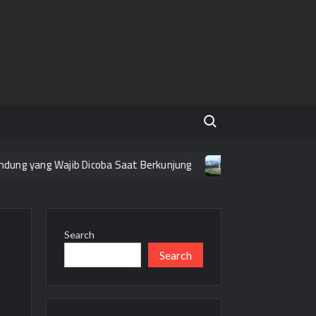
Search for:
 yang Wajib Dicoba Saat Berkunjung
Tempat Wisata Gratis y
Search
Search