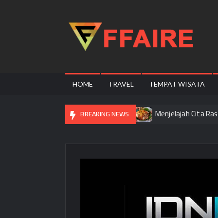
Skip
to
content
F
HOME
TRAVEL
TEMPAT WISATA
i Street Food Populer Di Bangkok
Menjelajah Cita Rasa Tra
BREAKING NEWS