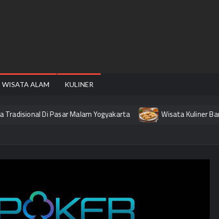
FAIRE
WISATA ALAM
KULINER
disional Di Pasar Malam Yogyakarta
Wisata Kuliner Bandung