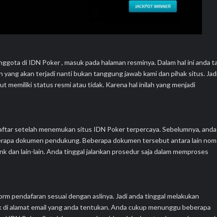
nggota di IDN Poker , masuk pada halaman resminya. Dalam hal ini anda t
an yang akan terjadi nanti bukan tanggung jawab kami dan pihak situs. Jad
ut memiliki status resmi atau tidak. Karena hal inilah yang menjadi
ftar setelah menemukan situs IDN Poker terpercaya. Sebelumnya, anda
berapa dokumen pendukung. Beberapa dokumen tersebut antara lain nom
bank dan lain-lain. Anda tinggal jalankan prosedur saja dalam memproses
orm pendafaran sesuai dengan aslinya. Jadi anda tinggal melakukan
uk di alamat email yang anda tentukan. Anda cukup menunggu beberapa