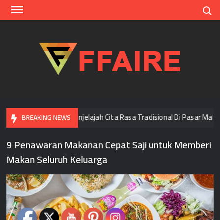
Skip
Search
to
content
FFAI
Di Bangkok
Menjelajah Cita Rasa Tradisional Di Pasar Malam
BREAKING NEWS
9 Penawaran Makanan Cepat Saji untuk Memberi
Makan Seluruh Keluarga