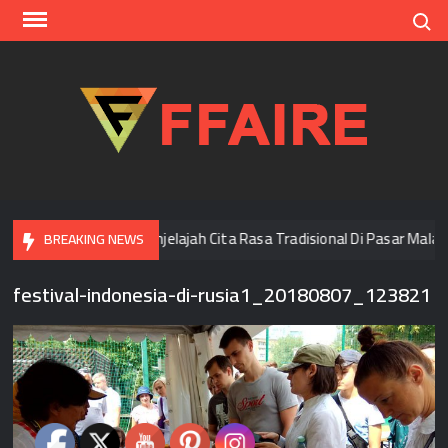
Skip
Search
to
content
FFAI
i Bangkok
Menjelajah Cita Rasa Tradisional Di Pasar Malam
BREAKING NEWS
festival-indonesia-di-rusia1_20180807_123821