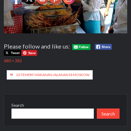
Please follow and like us:
Full
680 × 382
size
Post
20 TEMPAT MAKANAN JALANAN DI MOSKOW
navigation
Search
Search