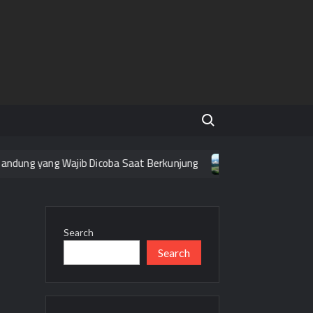
Search for:
ung yang Wajib Dicoba Saat Berkunjung
Tempat Wisata Grat
Search
Search