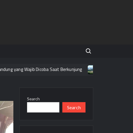
Search for:
g yang Wajib Dicoba Saat Berkunjung
Tempat Wisata Gratis
Search
Search