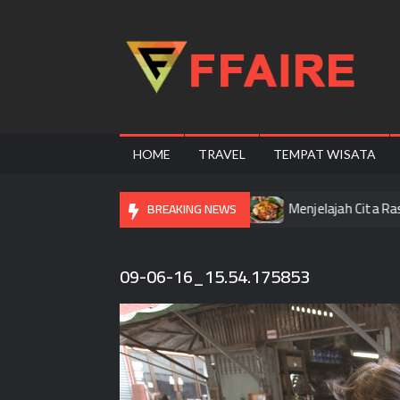
Skip
to
content
F
HOME
TRAVEL
TEMPAT WISATA
ipi Street Food Populer Di Bangkok
Menjelajah Cita Rasa Tr
BREAKING NEWS
09-06-16_15.54.175853