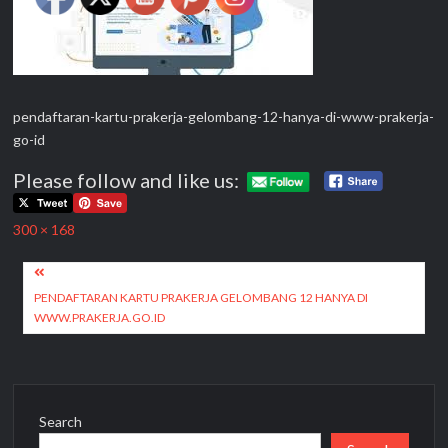
pendaftaran-kartu-prakerja-gelombang-12-hanya-di-www-prakerja-
go-id
Please follow and like us:
Full
300 × 168
size
Post
navigation
PENDAFTARAN KARTU PRAKERJA GELOMBANG 12 HANYA DI
WWW.PRAKERJA.GO.ID
Search