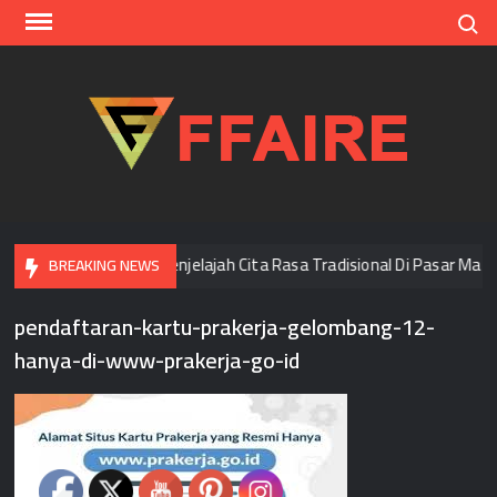
Skip
Search
to
content
FFAI
Di Bangkok
Menjelajah Cita Rasa Tradisional Di Pasar Mala
BREAKING NEWS
pendaftaran-kartu-prakerja-gelombang-12-
hanya-di-www-prakerja-go-id