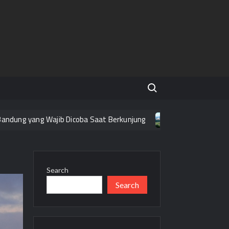
Search for:
ung yang Wajib Dicoba Saat Berkunjung
Tempat Wisata Grati
Search
Search