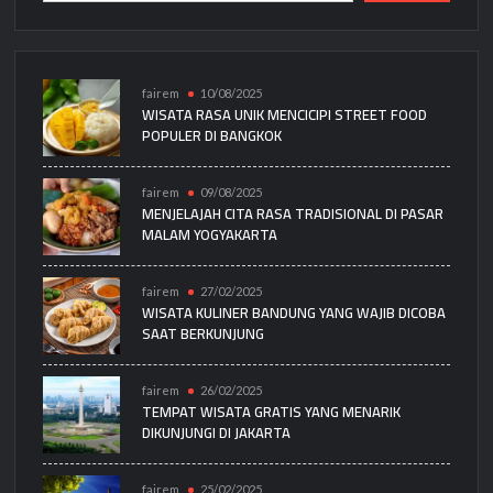
fairem
10/08/2025
WISATA RASA UNIK MENCICIPI STREET FOOD
POPULER DI BANGKOK
fairem
09/08/2025
MENJELAJAH CITA RASA TRADISIONAL DI PASAR
MALAM YOGYAKARTA
fairem
27/02/2025
WISATA KULINER BANDUNG YANG WAJIB DICOBA
SAAT BERKUNJUNG
fairem
26/02/2025
TEMPAT WISATA GRATIS YANG MENARIK
DIKUNJUNGI DI JAKARTA
fairem
25/02/2025