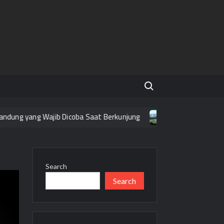
Search for:
dung yang Wajib Dicoba Saat Berkunjung
Tempat Wisata Grat
Search
Search