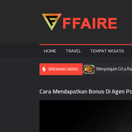
Skip
to
content
F
HOME
TRAVEL
TEMPAT WISATA
icipi Street Food Populer Di Bangkok
Menjelajah Cita Rasa 
BREAKING NEWS
Cara Mendapatkan Bonus Di Agen Po