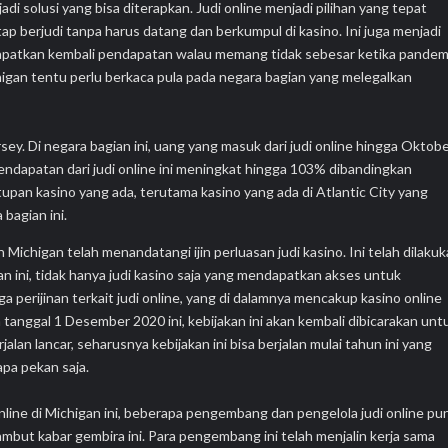
jadi solusi yang bisa diterapkan. Judi online menjadi pilihan yang tepat
 berjudi tanpa harus datang dan berkumpul di kasino. Ini juga menjadi
apatkan kembali pendapatan walau memang tidak sebesar ketika pandem
higan tentu perlu berkaca pula pada negara bagian yang melegalkan
ey. Di negara bagian ini, uang yang masuk dari judi online hingga Oktob
pendapatan dari judi online ini meningkat hingga 103% dibandingkan
tupan kasino yang ada, terutama kasino yang ada di Atlantic City yang
bagian ini.
 Michigan telah menandatangi ijin perluasan judi kasino. Ini telah dilaku
n ini, tidak hanya judi kasino saja yang mendapatkan akses untuk
ga perijinan terkait judi online, yang di dalamnya mencakup kasino online
tanggal 1 Desember 2020 ini, kebijakan ini akan kembali dibicarakan unt
lan lancar, seharusnya kebijakan ini bisa berjalan mulai tahun ini yang
pa pekan saja.
ine di Michigan ini, beberapa pengembang dan pengelola judi online pu
ambut kabar gembira ini. Para pengembang ini telah menjalin kerja sama