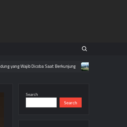
Search for:
ng Wajib Dicoba Saat Berkunjung
Tempat Wisata Gratis yang
Search
Search