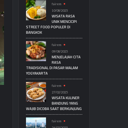
fairem
10/08/2025
WISATA RASA
UNIK MENCICIPI
STREET FOOD POPULER DI
BANGKOK
fairem
09/08/2025
MENJELAJAH CITA
RASA
TRADISIONAL DI PASAR MALAM
YOGYAKARTA
fairem
27/02/2025
WISATA KULINER
BANDUNG YANG
WAJIB DICOBA SAAT BERKUNJUNG
fairem
26/02/2025