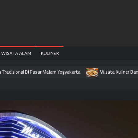
FAIRE
WISATA ALAM
KULINER
onal Di Pasar Malam Yogyakarta
Wisata Kuliner Bandung ya