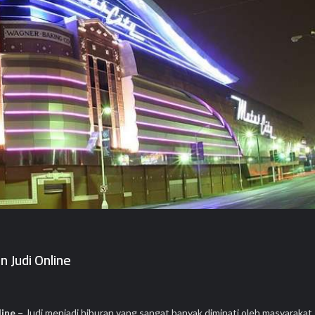
 Judi Online
line –
Judi menjadi hiburan yang sangat banyak diminati oleh masyarakat.