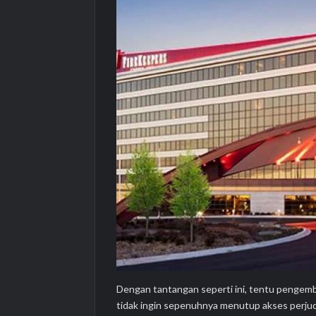
Dengan tantangan seperti ini, tentu pengemb
tidak ingin sepenuhnya menutup akses perjudi