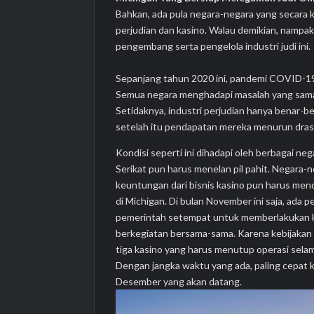
Bahkan, ada pula negara-negara yang secara
perjudian dan kasino. Walau demikian, nampak
pengembang serta pengelola industri judi ini.
Sepanjang tahun 2020 ini, pandemi COVID-19 
Semua negara menghadapi masalah yang sama, 
Setidaknya, industri perjudian hanya benar-b
setelah itu pendapatan mereka menurun drast
Kondisi seperti ini dihadapi oleh berbagai n
Serikat pun harus menelan pil pahit. Negar
keuntungan dari bisnis kasino pun harus mend
di Michigan. Di bulan November ini saja, ada
pemerintah setempat untuk memberlakukan ke
berkegiatan bersama-sama. Karena kebijakan i
tiga kasino yang harus menutup operasi selam
Dengan jangka waktu yang ada, paling cepat k
Desember yang akan datang.