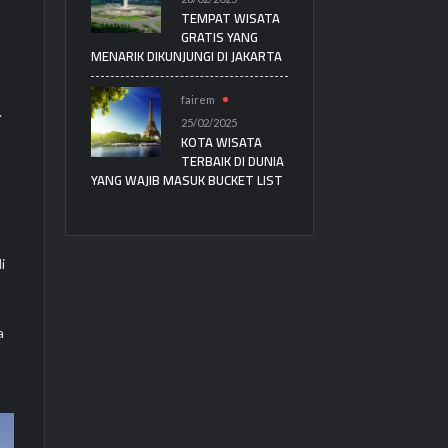
TEMPAT WISATA
GRATIS YANG
MENARIK DIKUNJUNGI DI JAKARTA
fairem
.
25/02/2025
KOTA WISATA
TERBAIK DI DUNIA
YANG WAJIB MASUK BUCKET LIST
i
a