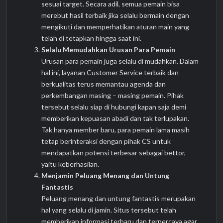
sesuai target. Secara adil, semua pemain bisa
merebut hasil terbaik jika selalu bermain dengan
mengikuti dan memperhatikan aturan main yang
telah di tetapkan hingga saat ini.
Selalu Memudahkan Urusan Para Pemain
Urusan para pemain juga selalu di mudahkan. Dalam
hal ini, layanan Customer Service terbaik dan
berkualitas terus memantau agenda dan
perkembangan masing – masing pemain. Pihak
tersebut selalu siap di hubungi kapan saja demi
memberikan kepuasan abadi dan tak terlupakan.
Tak hanya member baru, para pemain lama masih
tetap berinteraksi dengan pihak CS untuk
mendapatkan potensi terbesar sebagai bettor,
yaitu keberhasilan.
Menjamin Peluang Menang dan Untung
Fantastis
Peluang menang dan untung fantastis merupakan
hal yang selalu di jamin. Situs tersebut telah
memberikan informasi terbaru dan terpercaya agar