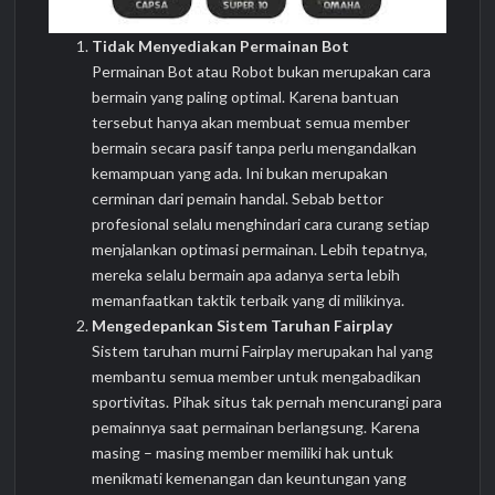
Tidak Menyediakan Permainan Bot
Permainan Bot atau Robot bukan merupakan cara
bermain yang paling optimal. Karena bantuan
tersebut hanya akan membuat semua member
bermain secara pasif tanpa perlu mengandalkan
kemampuan yang ada. Ini bukan merupakan
cerminan dari pemain handal. Sebab bettor
profesional selalu menghindari cara curang setiap
menjalankan optimasi permainan. Lebih tepatnya,
mereka selalu bermain apa adanya serta lebih
memanfaatkan taktik terbaik yang di milikinya.
Mengedepankan Sistem Taruhan Fairplay
Sistem taruhan murni Fairplay merupakan hal yang
membantu semua member untuk mengabadikan
sportivitas. Pihak situs tak pernah mencurangi para
pemainnya saat permainan berlangsung. Karena
masing – masing member memiliki hak untuk
menikmati kemenangan dan keuntungan yang