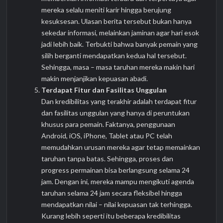
mereka selalu meniti karir hingga berujung
kesuksesan. Ulasan berita tersebut bukan hanya
sekedar informasi, melainkan jaminan agar hari esok
jadi lebih baik. Terbukti bahwa banyak pemain yang
silih berganti mendapatkan kedua hal tersebut.
Sehingga, masa – masa taruhan mereka makin hari
makin menjanjikan kepuasan abadi.
Terdapat Fitur dan Fasilitas Unggulan
Dan kredibilitas yang terakhir adalah terdapat fitur
dan fasilitas unggulan yang hanya di peruntukan
khusus para pemain. Faktanya, penggunaan
Android, iOS, iPhone, Tablet atau PC telah
memudahkan urusan mereka agar tetap memainkan
taruhan tanpa batas. Sehingga, proses dan
progress permainan bisa berlangsung selama 24
jam. Dengan ini, mereka mampu mengikuti agenda
taruhan selama 24 jam secara fleksibel hingga
mendapatkan nilai – nilai kepuasan tak terhingga.
Kurang lebih seperti itu beberapa kredibilitas