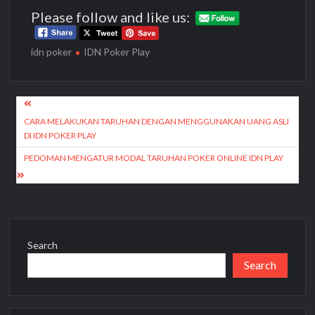
Please follow and like us:
idn poker
IDN Poker Play
Post
navigation
CARA MELAKUKAN TARUHAN DENGAN MENGGUNAKAN UANG ASLI
DI IDN POKER PLAY
PEDOMAN MENGATUR MODAL TARUHAN POKER ONLINE IDN PLAY
Search
Search