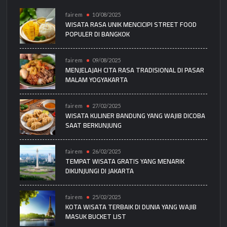
fairem
10/08/2025
WISATA RASA UNIK MENCICIPI STREET FOOD
POPULER DI BANGKOK
fairem
09/08/2025
MENJELAJAH CITA RASA TRADISIONAL DI PASAR
MALAM YOGYAKARTA
fairem
27/02/2025
WISATA KULINER BANDUNG YANG WAJIB DICOBA
SAAT BERKUNJUNG
fairem
26/02/2025
TEMPAT WISATA GRATIS YANG MENARIK
DIKUNJUNGI DI JAKARTA
fairem
25/02/2025
KOTA WISATA TERBAIK DI DUNIA YANG WAJIB
MASUK BUCKET LIST