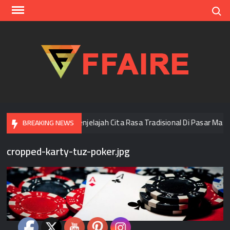
Skip
Search
to
content
FFAI
Di Bangkok
Menjelajah Cita Rasa Tradisional Di Pasar Mala
BREAKING NEWS
cropped-karty-tuz-poker.jpg