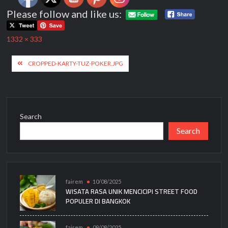
Please follow and like us:
Full
1332 × 333
size
Post
CROPPED-KARTY-TUZ-POKER.JPG
navigation
Search
Search
fairem
10/08/2025
WISATA RASA UNIK MENCICIPI STREET FOOD
POPULER DI BANGKOK
fairem
09/08/2025