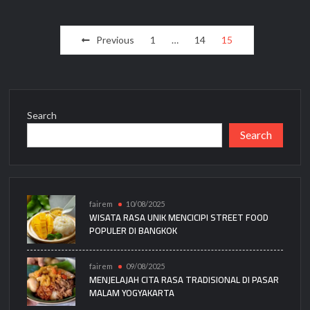
Posts
Previous
1
…
14
15
pagination
Search
Search
fairem
10/08/2025
WISATA RASA UNIK MENCICIPI STREET FOOD
POPULER DI BANGKOK
fairem
09/08/2025
MENJELAJAH CITA RASA TRADISIONAL DI PASAR
MALAM YOGYAKARTA