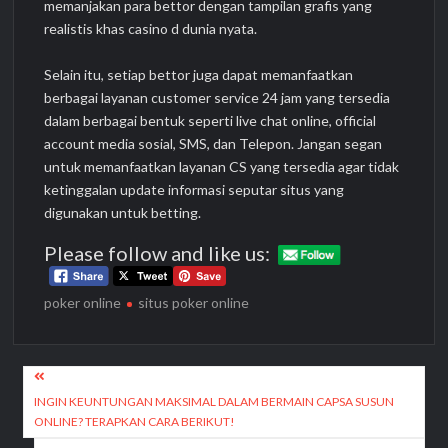
memanjakan para bettor dengan tampilan grafis yang
realistis khas casino d dunia nyata.
Selain itu, setiap bettor juga dapat memanfaatkan
berbagai layanan customer service 24 jam yang tersedia
dalam berbagai bentuk seperti live chat online, official
account media sosial, SMS, dan Telepon. Jangan segan
untuk memanfaatkan layanan CS yang tersedia agar tidak
ketinggalan update informasi seputar situs yang
digunakan untuk betting.
Please follow and like us:
poker online
situs poker online
Post
navigation
INGIN KEUNTUNGAN MAKSIMAL DALAM BERMAIN CAPSA SUSUN
ONLINE? TERAPKAN CARA BERIKUT!