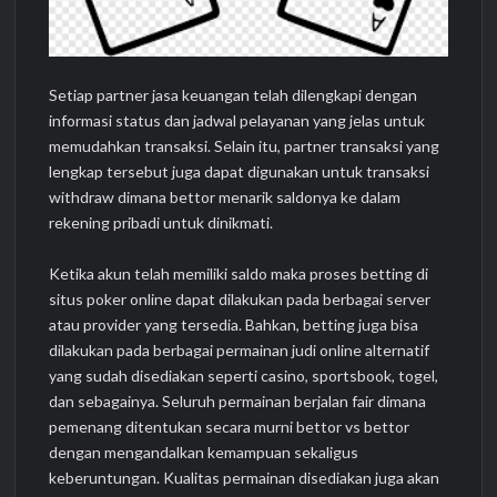
Setiap partner jasa keuangan telah dilengkapi dengan
informasi status dan jadwal pelayanan yang jelas untuk
memudahkan transaksi. Selain itu, partner transaksi yang
lengkap tersebut juga dapat digunakan untuk transaksi
withdraw dimana bettor menarik saldonya ke dalam
rekening pribadi untuk dinikmati.
Ketika akun telah memiliki saldo maka proses betting di
situs poker online dapat dilakukan pada berbagai server
atau provider yang tersedia. Bahkan, betting juga bisa
dilakukan pada berbagai permainan judi online alternatif
yang sudah disediakan seperti casino, sportsbook, togel,
dan sebagainya. Seluruh permainan berjalan fair dimana
pemenang ditentukan secara murni bettor vs bettor
dengan mengandalkan kemampuan sekaligus
keberuntungan. Kualitas permainan disediakan juga akan