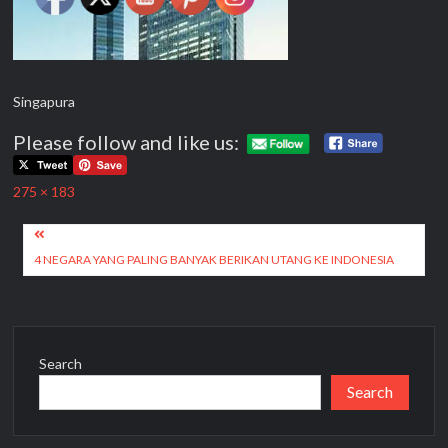
Singapura
Please follow and like us:
Full
275 × 183
size
Post
navigation
4 NEGARA YANG PALING BANYAK BERIKAN UTANG KE INDONESIA
Search
Search