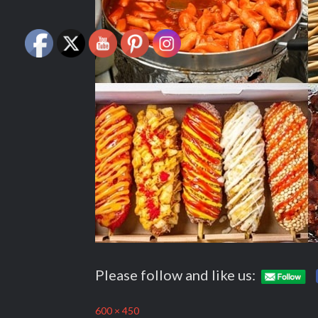
Please follow and like us:
Full
600 × 450