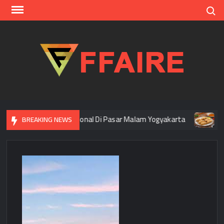
Skip
Search
to
content
FFAI
ita Rasa Tradisional Di Pasar Malam Yogyakarta
Wisata Kul
BREAKING NEWS