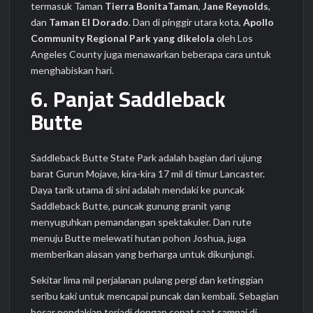
termasuk Taman
Tierra BonitaTaman
,
Jane Reynolds
,
dan
Taman El Dorado
. Dan di pinggir utara kota,
Apollo
Community Regional Park yang dikelola
oleh Los
Angeles County juga menawarkan beberapa cara untuk
menghabiskan hari.
6. Panjat Saddleback
Butte
Saddleback Butte State Park adalah bagian dari ujung
barat Gurun Mojave, kira-kira 17 mil di timur Lancaster.
Daya tarik utama di sini adalah mendaki ke puncak
Saddleback Butte, puncak gunung granit yang
menyuguhkan pemandangan spektakuler. Dan rute
menuju Butte melewati hutan pohon Joshua, juga
memberikan alasan yang berharga untuk dikunjungi.
Sekitar lima mil perjalanan pulang pergi dan ketinggian
seribu kaki untuk mencapai puncak dan kembali. Sebagian
besar pendakian terjadi dengan cepat saat sampai di