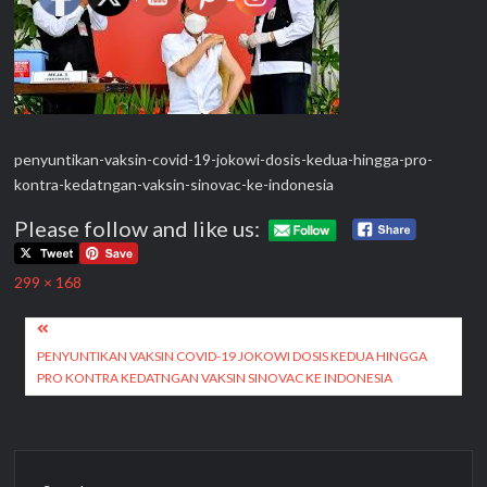
penyuntikan-vaksin-covid-19-jokowi-dosis-kedua-hingga-pro-
kontra-kedatngan-vaksin-sinovac-ke-indonesia
Please follow and like us:
Full
299 × 168
size
Post
navigation
PENYUNTIKAN VAKSIN COVID-19 JOKOWI DOSIS KEDUA HINGGA
PRO KONTRA KEDATNGAN VAKSIN SINOVAC KE INDONESIA