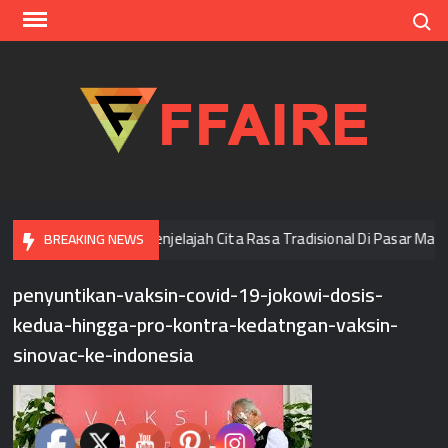
Skip
Search
to
content
FFAI
Di Bangkok
Menjelajah Cita Rasa Tradisional Di Pasar Mala
BREAKING NEWS
penyuntikan-vaksin-covid-19-jokowi-dosis-
kedua-hingga-pro-kontra-kedatngan-vaksin-
sinovac-ke-indonesia