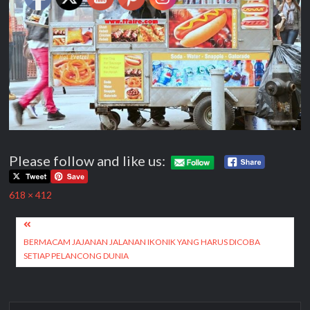
Please follow and like us:
Full
618 × 412
size
Post
navigation
BERMACAM JAJANAN JALANAN IKONIK YANG HARUS DICOBA
SETIAP PELANCONG DUNIA