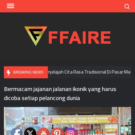
Skip
Search
to
content
FFAI
i Bangkok
Menjelajah Cita Rasa Tradisional Di Pasar Malam
BREAKING NEWS
Bermacam jajanan jalanan ikonik yang harus
dicoba setiap pelancong dunia