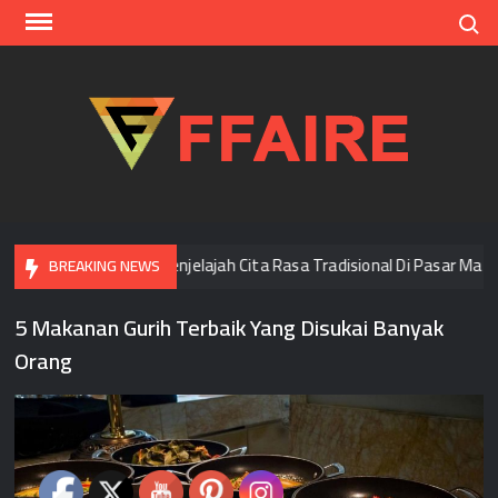
Skip
Search
to
content
FFAI
i Bangkok
Menjelajah Cita Rasa Tradisional Di Pasar Malam
BREAKING NEWS
5 Makanan Gurih Terbaik Yang Disukai Banyak
Orang