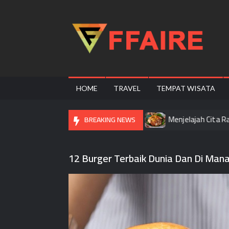
Skip
to
content
F
HOME
TRAVEL
TEMPAT WISATA
icipi Street Food Populer Di Bangkok
Menjelajah Cita Rasa 
BREAKING NEWS
12 Burger Terbaik Dunia Dan Di Ma