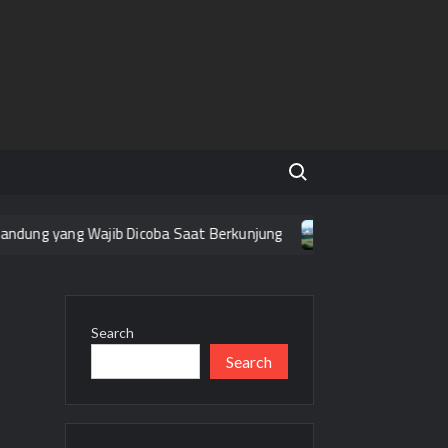
Search for:
ung yang Wajib Dicoba Saat Berkunjung
Tempat Wisata Grat
Search
Search