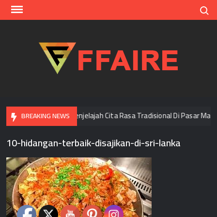
Skip
Search
to
content
FFAI
 Di Bangkok
Menjelajah Cita Rasa Tradisional Di Pasar Mala
BREAKING NEWS
10-hidangan-terbaik-disajikan-di-sri-lanka