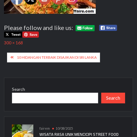
Please follow and like us:
Full
300 × 168
size
Post
10 HIDANGAN TERBAIK DISAJIKAN DI SRI LANKA
navigation
Search
Search
fairem
10/08/2025
WISATA RASA UNIK MENCICIPI STREET FOOD